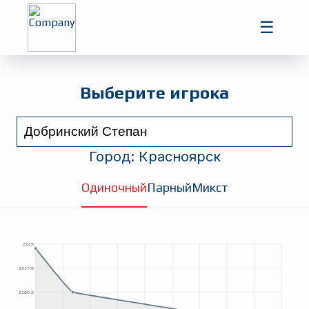
Главная
☰
Игроки
Турниры
Выберите игрока
Город:
Красноярск
Одиночный
Парный
Микст