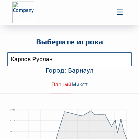
Главная
☰
Игроки
Турниры
Выберите игрока
Город:
Барнаул
Парный
Микст