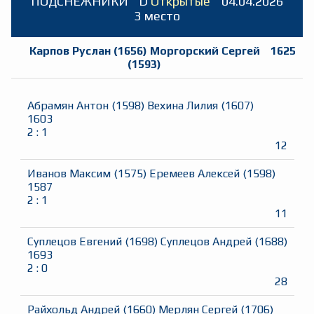
ПОДСНЕЖНИКИ
D
Открытые
04.04.2026
3 место
Карпов Руслан
(
1656
)
Моргорский Сергей
1625
(
1593
)
Абрамян Антон
(
1598
)
Вехина Лилия
(
1607
)
1603
2
:
1
12
Иванов Максим
(
1575
)
Еремеев Алексей
(
1598
)
1587
2
:
1
11
Суплецов Евгений
(
1698
)
Суплецов Андрей
(
1688
)
1693
2
:
0
28
Райхольд Андрей
(
1660
)
Мерлян Сергей
(
1706
)