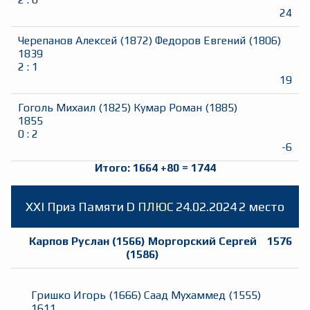
24
Черепанов Алексей
(
1872
)
Федоров Евгений
(
1806
)
1839
2
:
1
19
Гоголь Михаил
(
1825
)
Кумар Роман
(
1885
)
1855
0
:
2
-6
Итого:
1664
+
80
=
1744
XXI Приз Памяти
D
ПЛЮС
24.02.2024
2 место
Карпов Руслан
(
1566
)
Моргорский Сергей
1576
(
1586
)
Гришко Игорь
(
1666
)
Саад Мухаммед
(
1555
)
1611