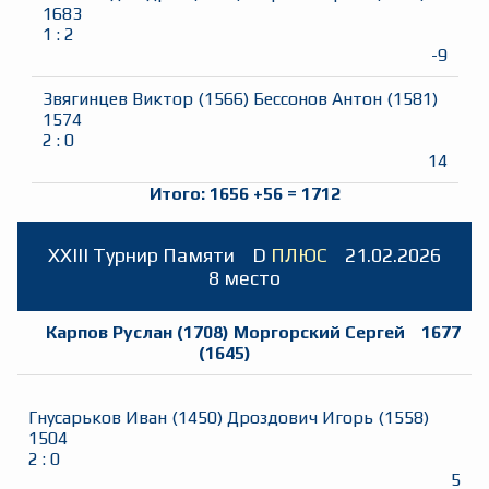
1683
1
:
2
-9
Звягинцев Виктор
(
1566
)
Бессонов Антон
(
1581
)
1574
2
:
0
14
Итого:
1656
+
56
=
1712
ХХIII Турнир Памяти
D
ПЛЮС
21.02.2026
8 место
Карпов Руслан
(
1708
)
Моргорский Сергей
1677
(
1645
)
Гнусарьков Иван
(
1450
)
Дроздович Игорь
(
1558
)
1504
2
:
0
5