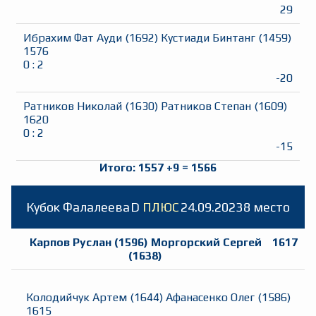
29
Ибрахим Фат Ауди
(
1692
)
Кустиади Бинтанг
(
1459
)
1576
0
:
2
-20
Ратников Николай
(
1630
)
Ратников Степан
(
1609
)
1620
0
:
2
-15
Итого:
1557
+
9
=
1566
Кубок Фалалеева
D
ПЛЮС
24.09.2023
8 место
Карпов Руслан
(
1596
)
Моргорский Сергей
1617
(
1638
)
Колодийчук Артем
(
1644
)
Афанасенко Олег
(
1586
)
1615