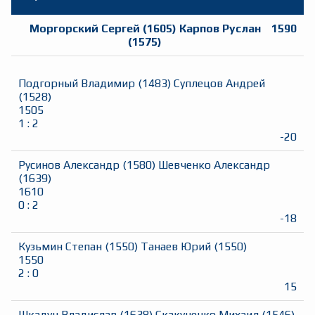
Моргорский Сергей
(
1605
)
Карпов Руслан
1590
(
1575
)
Подгорный Владимир
(
1483
)
Суплецов Андрей
(
1528
)
1505
1
:
2
-20
Русинов Александр
(
1580
)
Шевченко Александр
(
1639
)
1610
0
:
2
-18
Кузьмин Степан
(
1550
)
Танаев Юрий
(
1550
)
1550
2
:
0
15
Шкадун Владислав
(
1638
)
Скакуненко Михаил
(
1546
)