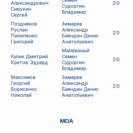
Семен
Александрович
2
:
0
Судоргин
Сивухин
Владимир
Сергей
Поздняков
Зимарев
Руслан
Александр
2
:
0
Пилипенко
Баяндин Денис
Григорий
Анатольевич
Малеваный
Кулик Дмитрий
Семен
2
:
0
Кретов Эдуард
Судоргин
Владимир
Максимов
Зимарев
Георгий
Александр
2
:
0
Борисенко
Баяндин Денис
Николай
Анатольевич
MDA