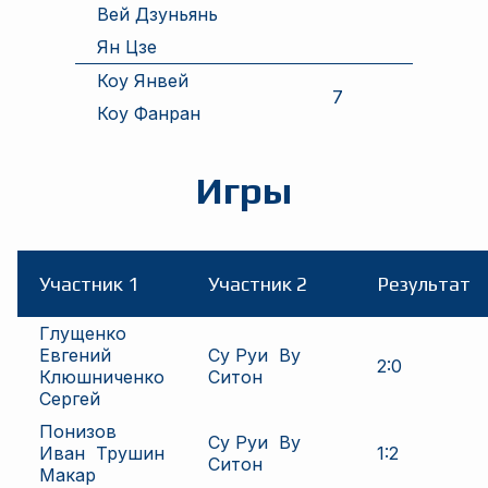
Вей Дзуньянь
Ян Цзе
Коу Янвей
7
Коу Фанран
Игры
Участник 1
Участник 2
Результат
Глущенко
Евгений
Су Руи
Ву
2
:
0
Клюшниченко
Ситон
Сергей
Понизов
Су Руи
Ву
Иван
Трушин
1
:
2
Ситон
Макар