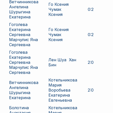
Ветчинникова
Го Ксения
Ангелина
Чумак
0
:
2
Шурыгина
Ксения
Екатерина
Гоголева
Екатерина
Го Ксения
Сергеевна
Чумак
0
:
2
Марчулис Яна
Ксения
Сергеевна
Гоголева
Екатерина
Лен Шуа
Хан
Сергеевна
2
:
0
Бин
Марчулис Яна
Сергеевна
Котельникова
Ветчинникова
Мария
Ангелина
Воробьева
2
:
0
Шурыгина
Екатерина
Екатерина
Евгеньевна
Болотина
Котельникова
Анастасия
Мария