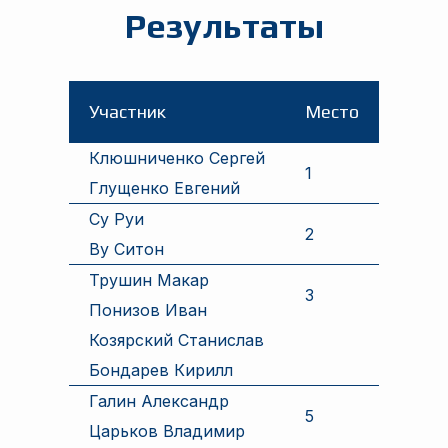
Результаты
Участник
Место
Клюшниченко Сергей
1
Глущенко Евгений
Су Руи
2
Ву Ситон
Трушин Макар
3
Понизов Иван
Козярский Станислав
Бондарев Кирилл
Галин Александр
5
Царьков Владимир