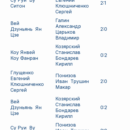
Су Руи
Ву
Евгений
2
:
1
Ситон
Клюшниченко
Сергей
Галин
Вей
Александр
Дзуньянь
Ян
2
:
0
Царьков
Цзе
Владимир
Козярский
Коу Янвей
Станислав
0
:
2
Коу Фанран
Бондарев
Кирилл
Глущенко
Понизов
Евгений
Иван
Трушин
2
:
0
Клюшниченко
Макар
Сергей
Козярский
Вей
Станислав
Дзуньянь
Ян
0
:
2
Бондарев
Цзе
Кирилл
Понизов
Су Руи
Ву