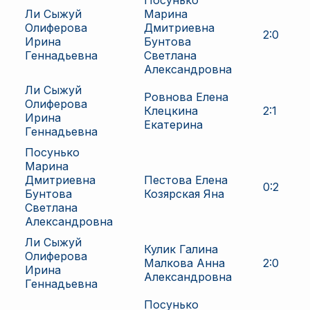
Посунько
Ли Сыжуй
Марина
Олиферова
Дмитриевна
2
:
0
Ирина
Бунтова
Геннадьевна
Светлана
Александровна
Ли Сыжуй
Ровнова Елена
Олиферова
Клецкина
2
:
1
Ирина
Екатерина
Геннадьевна
Посунько
Марина
Дмитриевна
Пестова Елена
0
:
2
Бунтова
Козярская Яна
Светлана
Александровна
Ли Сыжуй
Кулик Галина
Олиферова
Малкова Анна
2
:
0
Ирина
Александровна
Геннадьевна
Посунько