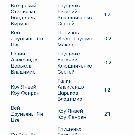
Козярский
Глущенко
Станислав
Евгений
1
:
2
Бондарев
Клюшниченко
Кирилл
Сергей
Вей
Понизов
Дзуньянь
Ян
Иван
Трушин
0
:
2
Цзе
Макар
Галин
Глущенко
Александр
Евгений
0
:
2
Царьков
Клюшниченко
Владимир
Сергей
Галин
Коу Янвей
Александр
1
:
2
Коу Фанран
Царьков
Владимир
Вей
Коу Янвей
Дзуньянь
Ян
2
:
1
Коу Фанран
Цзе
Глущенко