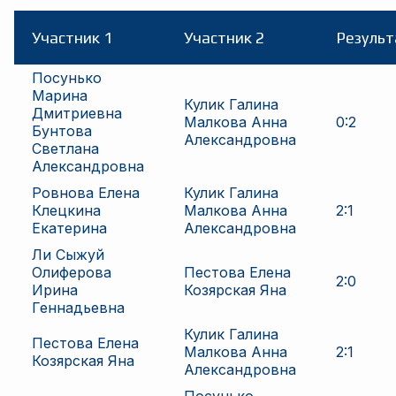
Участник 1
Участник 2
Результ
Посунько
Марина
Кулик Галина
Дмитриевна
Малкова Анна
0
:
2
Бунтова
Александровна
Светлана
Александровна
Ровнова Елена
Кулик Галина
Клецкина
Малкова Анна
2
:
1
Екатерина
Александровна
Ли Сыжуй
Олиферова
Пестова Елена
2
:
0
Ирина
Козярская Яна
Геннадьевна
Кулик Галина
Пестова Елена
Малкова Анна
2
:
1
Козярская Яна
Александровна