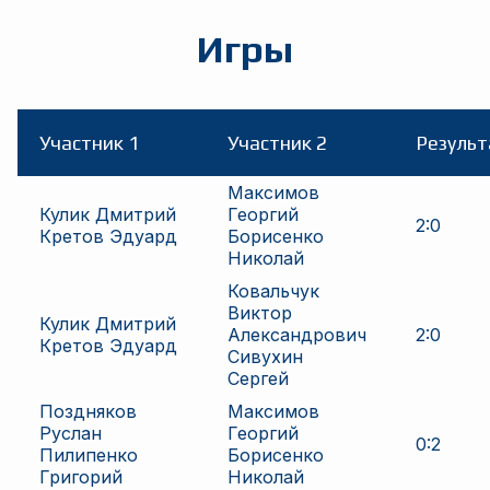
Игры
Участник 1
Участник 2
Результ
Максимов
Кулик Дмитрий
Георгий
2
:
0
Кретов Эдуард
Борисенко
Николай
Ковальчук
Виктор
Кулик Дмитрий
Александрович
2
:
0
Кретов Эдуард
Сивухин
Сергей
Поздняков
Максимов
Руслан
Георгий
0
:
2
Пилипенко
Борисенко
Григорий
Николай