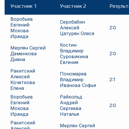
Участник 1
Участник 2
Результ
Воробьев
Серобабин
Евгений
Алексей
2
:
0
Мохова
Цатурян Олеся
Ираида
Костин
Мерлян Сергей
Владимир
Деменкова
2
:
0
Суровикина
Диана
Евгения
Ракитский
Пономарев
Алексей
Владимир
2
:
1
Кочеткова
Иванова Софья
Елена
Воробьев
Райхольд
Евгений
Андрей
2
:
0
Мохова
Сергеева
Ираида
Наталья
Ракитский
Мерлян Сергей
Алексей