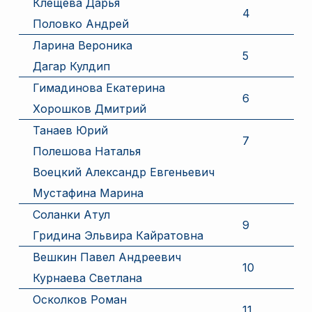
Клещева Дарья
4
Половко Андрей
Ларина Вероника
5
Дагар Кулдип
Гимадинова Екатерина
6
Хорошков Дмитрий
Танаев Юрий
7
Полешова Наталья
Воецкий Александр Евгеньевич
Мустафина Марина
Соланки Атул
9
Гридина Эльвира Кайратовна
Вешкин Павел Андреевич
10
Курнаева Светлана
Осколков Роман
11