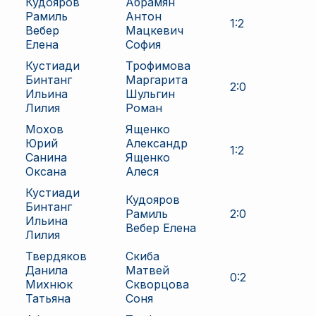
Кудояров
Абрамян
Рамиль
Антон
1
:
2
Вебер
Мацкевич
Елена
София
Кустиади
Трофимова
Бинтанг
Маргарита
2
:
0
Ильина
Шульгин
Лилия
Роман
Мохов
Ященко
Юрий
Александр
1
:
2
Санина
Ященко
Оксана
Алеся
Кустиади
Кудояров
Бинтанг
Рамиль
2
:
0
Ильина
Вебер Елена
Лилия
Твердяков
Скиба
Данила
Матвей
0
:
2
Михнюк
Скворцова
Татьяна
Соня