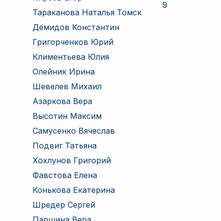
9
Тараканова Наталья Томск
Демидов Константин
Григорченков Юрий
Климентьева Юлия
Олейник Ирина
Шевелев Михаил
Азаркова Вера
Высотин Максим
Самусенко Вячеслав
Подвиг Татьяна
Хохлунов Григорий
Фавстова Елена
Конькова Екатерина
Шредер Сергей
Паршина Вера