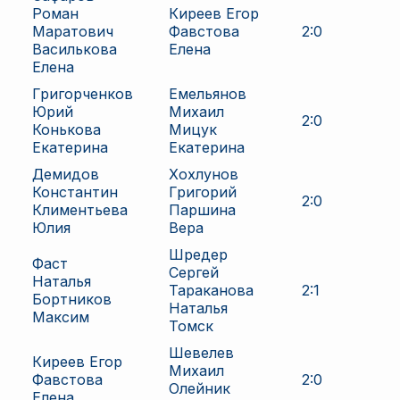
Роман
Киреев Егор
Маратович
Фавстова
2
:
0
Василькова
Елена
Елена
Григорченков
Емельянов
Юрий
Михаил
2
:
0
Конькова
Мицук
Екатерина
Екатерина
Демидов
Хохлунов
Константин
Григорий
2
:
0
Климентьева
Паршина
Юлия
Вера
Шредер
Фаст
Сергей
Наталья
Тараканова
2
:
1
Бортников
Наталья
Максим
Томск
Шевелев
Киреев Егор
Михаил
Фавстова
2
:
0
Олейник
Елена