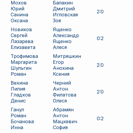
Мохов
Балакин
Юрий
Дмитрий
2
:
0
Санина
Игловская
Оксана
Зоя
Новиков
Ященко
Сергей
Александр
0
:
2
Лазарева
Ященко
Елизавета
Алеся
Трофимова
Митряшкин
Маргарита
Егор
2
:
0
Шульгин
Анохина
Роман
Ксения
Вехина
Черний
Лилия
Антон
2
:
0
Гладков
Филатова
Денис
Олеся
Ганул
Абрамян
Роман
Антон
0
:
2
Бочанова
Мацкевич
Инна
София