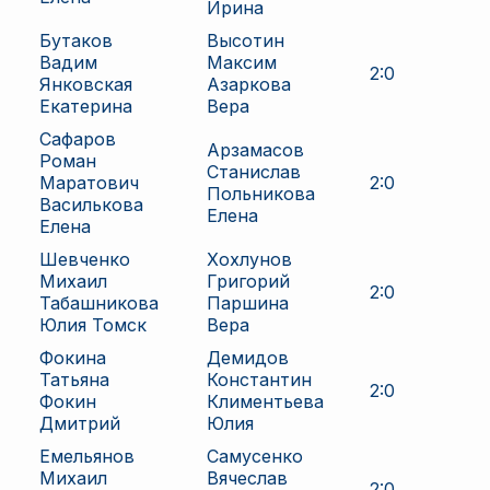
Ирина
Бутаков
Высотин
Вадим
Максим
2
:
0
Янковская
Азаркова
Екатерина
Вера
Сафаров
Арзамасов
Роман
Станислав
Маратович
2
:
0
Польникова
Василькова
Елена
Елена
Шевченко
Хохлунов
Михаил
Григорий
2
:
0
Табашникова
Паршина
Юлия Томск
Вера
Фокина
Демидов
Татьяна
Константин
2
:
0
Фокин
Климентьева
Дмитрий
Юлия
Емельянов
Самусенко
Михаил
Вячеслав
2
:
0