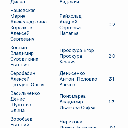
Диана
Евдокия
Рашевская
Мария
Райхольд
Александровна
Андрей
0
:
2
Корсаков
Сергеева
Алексей
Наталья
Сергеевич
Костин
Проскура Егор
Владимир
Проскура
2
:
0
Суровикина
Ксения
Евгения
Серобабин
Денисенко
Алексей
Антон
Половко
2
:
1
Цатурян Олеся
Ульяна
Васильченко
Пономарев
Денис
Владимир
1
:
2
Шустова
Иванова Софья
Элина
Воробьев
Чирикова
Евгений
Ирина
Булычев
2
:
0