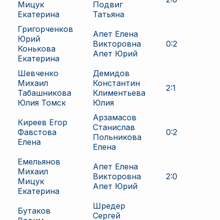
Мицук
Подвиг
Екатерина
Татьяна
Григорченков
Апет Елена
Юрий
Викторовна
0
:
2
Конькова
Апет Юрий
Екатерина
Шевченко
Демидов
Михаил
Константин
2
:
1
Табашникова
Климентьева
Юлия Томск
Юлия
Арзамасов
Киреев Егор
Станислав
Фавстова
0
:
2
Польникова
Елена
Елена
Емельянов
Апет Елена
Михаил
Викторовна
2
:
0
Мицук
Апет Юрий
Екатерина
Шредер
Бутаков
Сергей