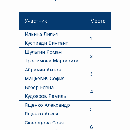
Участник
Место
Ильина Лилия
1
Кустиади Бинтанг
Шульгин Роман
2
Трофимова Маргарита
Абрамян Антон
3
Мацкевич София
Вебер Елена
4
Кудояров Рамиль
Ященко Александр
5
Ященко Алеся
Скворцова Соня
6