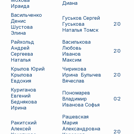
Мохова
Диана
Ираида
Васильченко
Гуськов Сергей
Денис
Гуськова
2
:
0
Шустова
Наталья Томск
Элина
Райхольд
Василькова
Андрей
Любовь
2
:
0
Сергеева
Иванов
Наталья
Максим
Крылов Юрий
Чирикова
Крылова
Ирина
Булычев
2
:
0
Евдокия
Вячеслав
Куриганов
Пономарев
Евгений
Владимир
0
:
2
Беднякова
Иванова Софья
Ирина
Рашевская
Ракитский
Мария
Алексей
Александровна
2
:
0