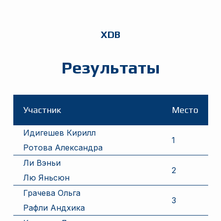
XDB
Результаты
Участник
Место
Идигешев Кирилл
1
Ротова Александра
Ли Вэньи
2
Лю Яньсюн
Грачева Ольга
3
Рафли Андхика