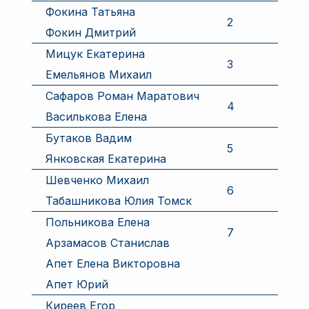
Фокина Татьяна
2
Фокин Дмитрий
Мицук Екатерина
3
Емельянов Михаил
Сафаров Роман Маратович
4
Василькова Елена
Бутаков Вадим
5
Янковская Екатерина
Шевченко Михаил
6
Табашникова Юлия Томск
Польникова Елена
7
Арзамасов Станислав
Апет Елена Викторовна
Апет Юрий
Киреев Егор