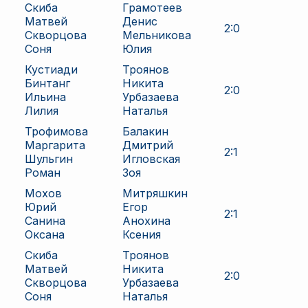
Скиба
Грамотеев
Матвей
Денис
2
:
0
Скворцова
Мельникова
Соня
Юлия
Кустиади
Троянов
Бинтанг
Никита
2
:
0
Ильина
Урбазаева
Лилия
Наталья
Трофимова
Балакин
Маргарита
Дмитрий
2
:
1
Шульгин
Игловская
Роман
Зоя
Мохов
Митряшкин
Юрий
Егор
2
:
1
Санина
Анохина
Оксана
Ксения
Скиба
Троянов
Матвей
Никита
2
:
0
Скворцова
Урбазаева
Соня
Наталья