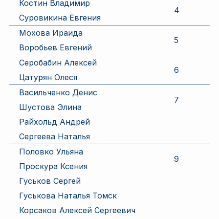
Костин Владимир
4
Суровикина Евгения
Мохова Ираида
5
Воробьев Евгений
Серобабин Алексей
6
Цатурян Олеся
Васильченко Денис
7
Шустова Элина
Райхольд Андрей
Сергеева Наталья
Половко Ульяна
9
Проскура Ксения
Гуськов Сергей
Гуськова Наталья Томск
Корсаков Алексей Сергеевич