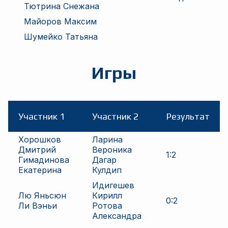
Тютрина Снежана
Майоров Максим
Шумейко Татьяна
Игры
Участник 1
Участник 2
Результат
Хорошков
Ларина
Дмитрий
Вероника
1
:
2
Гимадинова
Дагар
Екатерина
Кулдип
Идигешев
Лю Яньсюн
Кирилл
0
:
2
Ли Вэньи
Ротова
Александра