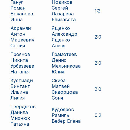
Ганул
Новиков
Роман
Сергей
1
:
2
Бочанова
Лазарева
Инна
Елизавета
Абрамян
Ященко
Антон
Александр
2
:
0
Мацкевич
Ященко
София
Алеся
Троянов
Грамотеев
Никита
Денис
2
:
0
Урбазаева
Мельникова
Наталья
Юлия
Кустиади
Скиба
Бинтанг
Матвей
2
:
0
Ильина
Скворцова
Лилия
Соня
Твердяков
Кудояров
Данила
Рамиль
0
:
2
Михнюк
Вебер Елена
Татьяна