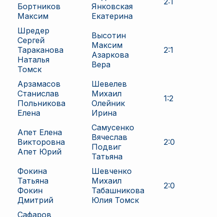
2
:
1
Бортников
Янковская
Максим
Екатерина
Шредер
Высотин
Сергей
Максим
Тараканова
2
:
1
Азаркова
Наталья
Вера
Томск
Арзамасов
Шевелев
Станислав
Михаил
1
:
2
Польникова
Олейник
Елена
Ирина
Самусенко
Апет Елена
Вячеслав
Викторовна
2
:
0
Подвиг
Апет Юрий
Татьяна
Фокина
Шевченко
Татьяна
Михаил
2
:
0
Фокин
Табашникова
Дмитрий
Юлия Томск
Сафаров