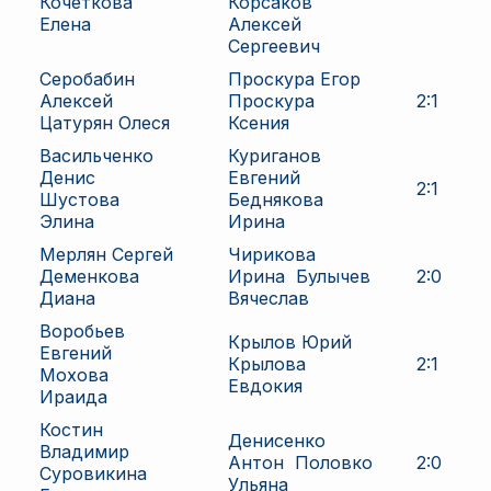
Кочеткова
Корсаков
Елена
Алексей
Сергеевич
Серобабин
Проскура Егор
Алексей
Проскура
2
:
1
Цатурян Олеся
Ксения
Васильченко
Куриганов
Денис
Евгений
2
:
1
Шустова
Беднякова
Элина
Ирина
Мерлян Сергей
Чирикова
Деменкова
Ирина
Булычев
2
:
0
Диана
Вячеслав
Воробьев
Крылов Юрий
Евгений
Крылова
2
:
1
Мохова
Евдокия
Ираида
Костин
Денисенко
Владимир
Антон
Половко
2
:
0
Суровикина
Ульяна