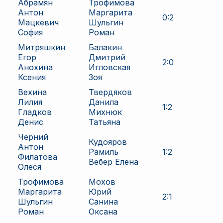
Абрамян
Трофимова
Антон
Маргарита
0
:
2
Мацкевич
Шульгин
София
Роман
Митряшкин
Балакин
Егор
Дмитрий
2
:
0
Анохина
Игловская
Ксения
Зоя
Вехина
Твердяков
Лилия
Данила
1
:
2
Гладков
Михнюк
Денис
Татьяна
Черний
Кудояров
Антон
Рамиль
1
:
2
Филатова
Вебер Елена
Олеся
Трофимова
Мохов
Маргарита
Юрий
2
:
1
Шульгин
Санина
Роман
Оксана