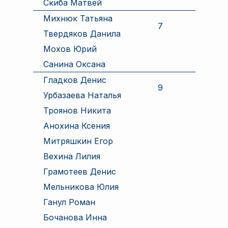
Скиба Матвей
Михнюк Татьяна
7
Твердяков Данила
Мохов Юрий
Санина Оксана
Гладков Денис
9
Урбазаева Наталья
Троянов Никита
Анохина Ксения
Митряшкин Егор
Вехина Лилия
Грамотеев Денис
Мельникова Юлия
Ганул Роман
Бочанова Инна