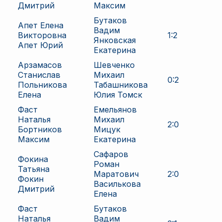
Дмитрий
Максим
Бутаков
Апет Елена
Вадим
Викторовна
1
:
2
Янковская
Апет Юрий
Екатерина
Арзамасов
Шевченко
Станислав
Михаил
0
:
2
Польникова
Табашникова
Елена
Юлия Томск
Фаст
Емельянов
Наталья
Михаил
2
:
0
Бортников
Мицук
Максим
Екатерина
Сафаров
Фокина
Роман
Татьяна
Маратович
2
:
0
Фокин
Василькова
Дмитрий
Елена
Фаст
Бутаков
Наталья
Вадим