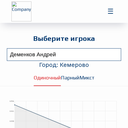
Главная
☰
Игроки
Турниры
Выберите игрока
Город:
Кемерово
Одиночный
Парный
Микст