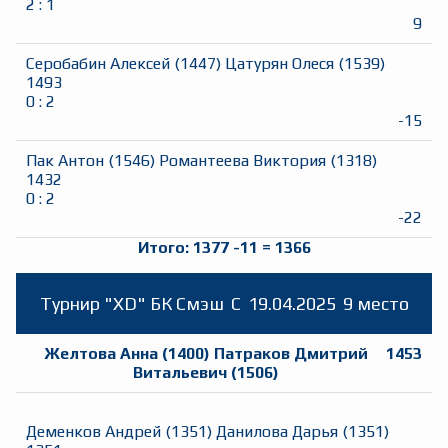
2
:
1
9
Серобабин Алексей
(
1447
)
Цатурян Олеся
(
1539
)
1493
0
:
2
-15
Пак Антон
(
1546
)
Романтеева Виктория
(
1318
)
1432
0
:
2
-22
Итого:
1377
-11
=
1366
Турнир "XD" БК Смэш
C
19.04.2025
9 место
Желтова Анна
(
1400
)
Патраков Дмитрий
1453
Витальевич
(
1506
)
Деменков Андрей
(
1351
)
Данилова Дарья
(
1351
)