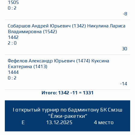
1505
0
:
2
-8
Собаршов Андрей Юрьевич
(
1342
)
Никулина Лариса
Владимировна
(
1542
)
1442
2
:
0
30
Фефелов Александр Юрьевич
(
1474
)
Куксина
Екатерина
(
1413
)
1444
0
:
2
-14
Итого:
1342
-11
=
1331
I открытый турнир по бадминтону БК Смэш
“Ёлки-ракетки”
E
13.12.2025
4 место