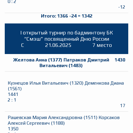
0
:
2
-12
Итого:
1366
-24
=
1342
I открытый турнир по бадминтону БК
“Смэш” посвященный Дню России
C
21.06.2025
7 место
Желтова Анна
(
1377
)
Патраков Дмитрий
1430
Витальевич
(
1483
)
Кузнецов Илья Витальевич
(
1320
)
Деменкова Диана
(
1561
)
1441
2
:
1
17
Рашевская Мария Александровна
(
1511
)
Корсаков
Алексей Сергеевич
(
1188
)
1350