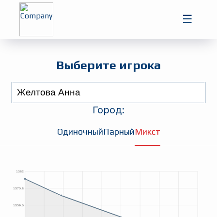
Главная
☰
Игроки
Турниры
Выберите игрока
Город:
Одиночный
Парный
Микст