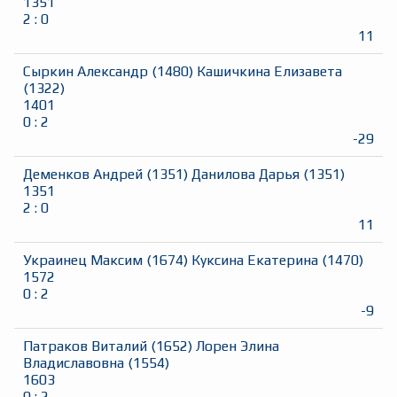
1351
2
:
0
11
Сыркин Александр
(
1480
)
Кашичкина Елизавета
(
1322
)
1401
0
:
2
-29
Деменков Андрей
(
1351
)
Данилова Дарья
(
1351
)
1351
2
:
0
11
Украинец Максим
(
1674
)
Куксина Екатерина
(
1470
)
1572
0
:
2
-9
Патраков Виталий
(
1652
)
Лорен Элина
Владиславовна
(
1554
)
1603
0
:
2