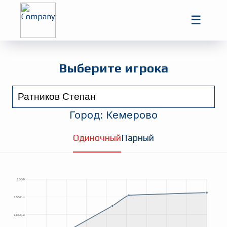
Главная
☰
Игроки
Турниры
Выберите игрока
Город:
Кемерово
Одиночный
Парный