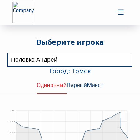
Главная
☰
Игроки
Турниры
Выберите игрока
Город:
Томск
Одиночный
Парный
Микст