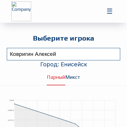
Главная
☰
Игроки
Турниры
Выберите игрока
Город:
Енисейск
Парный
Микст