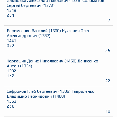
Хлыповка Александр Павлович
(
1326
)
Соломатов
Сергей Сергеевич
(
1372
)
1349
2
:
1
7
Веремеенко Василий
(
1500
)
Куксевич Олег
Александрович
(
1382
)
1441
0
:
2
-25
Черкашин Денис Николаевич
(
1450
)
Денисенко
Антон
(
1334
)
1392
1
:
2
-22
Сафронов Глеб Сергеевич
(
1306
)
Гавриленко
Владимир Леонидович
(
1400
)
1353
2
:
0
10