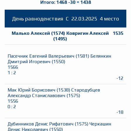
Итого:
1468
-30
=
1438
День равноденствия
C
22.03.2025
4 место
Малько Алексей
(
1574
)
Ковригин Алексей
1535
(
1495
)
Пасечник Евгений Валерьевич
(
1581
)
Белянкин
Дмитрий Игоревич
(
1550
)
1566
1
:
2
-12
Мак Юрий Борисович
(
1538
)
Стародубцев
Александр Станиславович
(
1575
)
1556
0
:
2
-18
Дубинников Денис Рифатович
(
1575
)
Черкашин
Денис Николаевич
(
1550
)